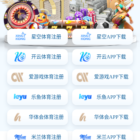
手机App
网页版
巴萨佩德里腿筋反复拉伤，俱
乐部考虑引入体能专家调整恢
复方案
2026-06-08 15:01
32 次阅读
首页
/
体育热讯